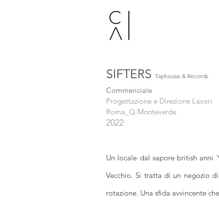
CAPRIOL
SIFTERS
Taphouse & Records
Commericiale
Progettazione e Direzione Lavori
Roma_Q.Monteverde
2
022
Un locale dal sapore british anni '
Vecchio.
Si tratta di un negozio di
rotazione. Una sfida avvincente che 