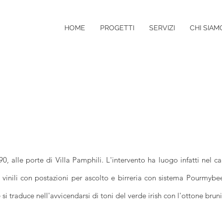
HOME
PROGETTI
SERVIZI
CHI SIAM
I LUCA ARCHITETTO
90, alle porte di Villa Pamphili. L'intervento ha luogo infatti nel c
 vinili con postazioni per ascolto e birreria con sistema Pourmybeer
si traduce nell'avvicendarsi di toni del verde irish con l'ottone bruni