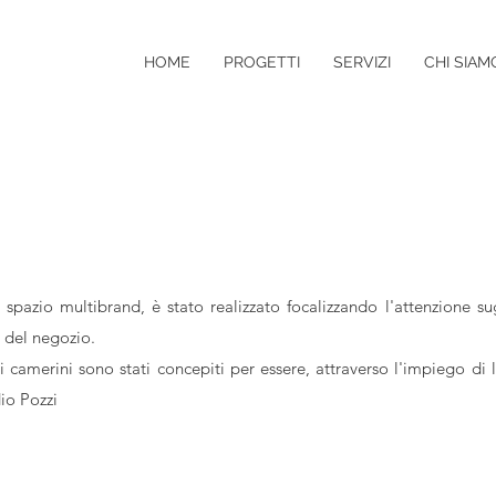
HOME
PROGETTI
SERVIZI
CHI SIAM
I LUCA ARCHITETTO
azio multibrand, è stato realizzato focalizzando l'attenzione sug
 del negozio.
 i camerini sono stati concepiti per essere, attraverso l'impiego di 
io Pozzi