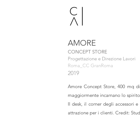
CAPRIOL
AMORE
CONCEPT STORE
Progettazione e Direzione Lavori
Roma_CC GranRoma
2
019
Amore Concept Store, 400 mq di sp
maggiormente incarnano lo spirito
Il desk, il corner degli accessori e
attrazione per i clienti.
Credit: Stud